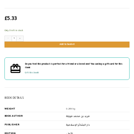
£
5.33
Only 3 left in stock
الدراية فيما جاء في ماء زمزم من الرواية دراسة حديثية نقدية quantity
Add to basket
Do you feel this product is perfect for a friend or a loved one? You can buy a gift card for this
item!
Gift this book!
BOOK DETAILS
WEIGHT
0.269 kg
BOOK AUTHOR
فريد بن محمد فويلة
PUBLISHER
دار البشائر الإسلامية
EDITION
الأولى