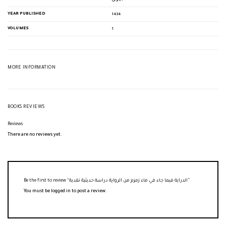
YEAR PUBLISHED
1434
VOLUMES
1
MORE INFORMATION
BOOKS REVIEWS
Reviews
There are no reviews yet.
Be the first to review “الدراية فيما جاء في ماء زمزم من الرواية دراسة حديثية نقدية”
You must be
logged in
to post a review.