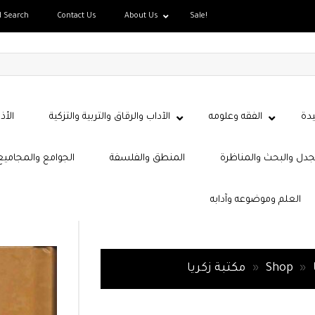
d Search
Contact Us
About Us
Sale!
دة
الفقه وعلومه
الآداب والرقاق والتربية والتزكية
الأذ
جدل والبحث والمناظرة
المنطق والفلسفة
الجوامع والمجاميع
العلم وموضوعه وآدابه
»
Shop
»
مكتبة زكريا