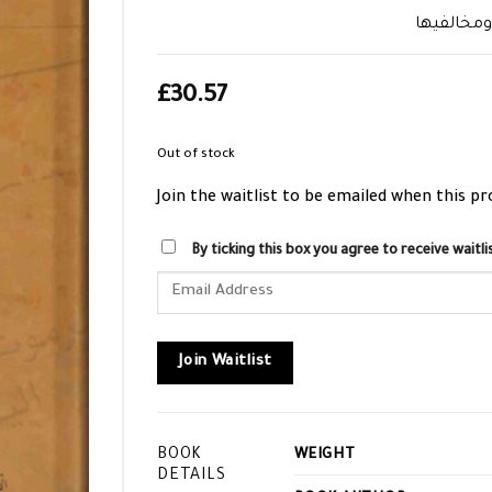
مخالفيها
£
30.57
Out of stock
Join the waitlist to be emailed when this p
By ticking this box you agree to receive wait
Enter
your
email
address
Join Waitlist
to
join
the
BOOK
WEIGHT
waitlist
DETAILS
for