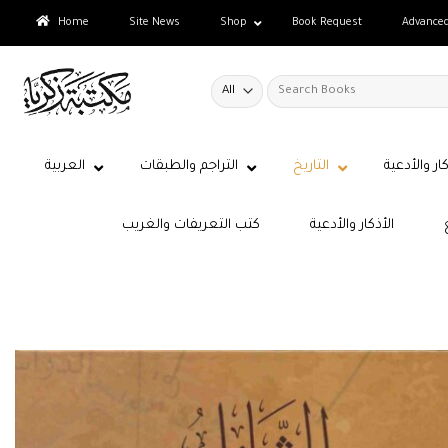
Skip
Home
Site News
Shop
Book Request
Advance
to
content
Search
for:
كار والأدعية
التاريخ
التراجم والطبقات
العربية
الأذكار والأدعية
كتب التعريفات والغريب