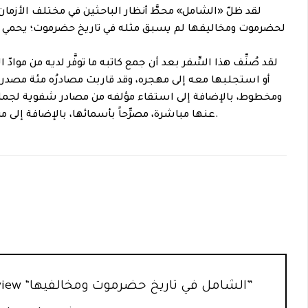
لقد ظلّ «الشامل» محطَّ أنظار الباحثين في مختلف الأزمان
لحضرموت ومخاليفها لم يسبق مثله في تاريخ حضرموت؛ يحمي جا
لقد صُنِّف هذا السِّفر بعد أن جمع كاتبه ما توفَّر لديه من موادّ 
أو استجلبها معه إلى مهجره، وقد قاربت مصادرُه مئة مصدر
ومخطوط، بالإضافة إلى استقاء مؤلفه من مصادر شفوية لجمل
عنها مباشرة، مصرِّحاً بأسمائها، بالإضافة إلى مشاهداته ورحلاته الشخصية.
Be the first to review “الشامل في تاريخ حضرموت ومخالفيها”