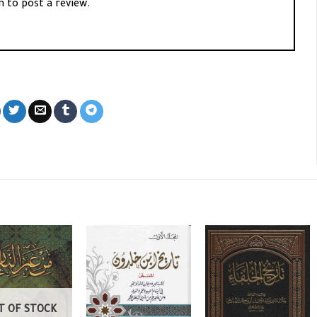
n
to post a review.
T OF STOCK