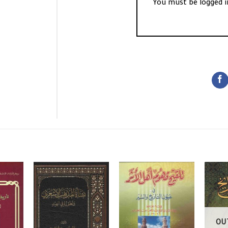
You must be
logged i
OU