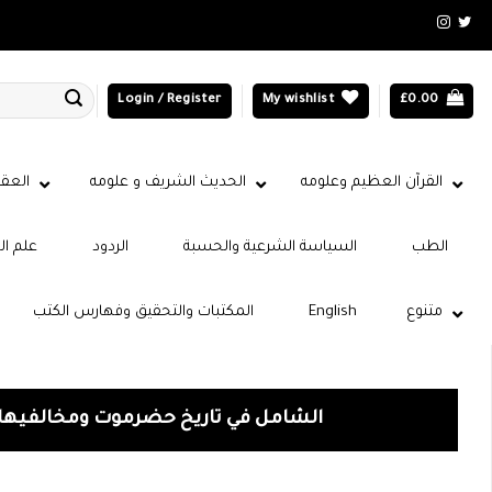
Login / Register
My wishlist
£
0.00
القرآن العظيم وعلومه
الحديث الشريف و علومه
العقي
الطب
السياسة الشرعية والحسبة
الردود
علم ال
متنوع
English
المكتبات والتحقيق وفهارس الكتب
الشامل في تاريخ حضرموت ومخالفيها