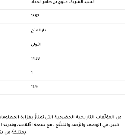
السيد الشريف علوي بن طاهر الحداد
H
1382
دار الفتح
الأولى
1438
1
1176
من المؤلّفات التاريخية الحضرمية التي تمتازُ بغزارة المعلومات،
كبير ـ في الوصف والرَّصد والتتبُّع ، مع سعة اطِّلاعه، وقدرته
يمتلكهُ من شغف كبير تجاه علم التاريخ.