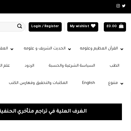
Login / Register
My wishlist
£
0.00
القرآن العظيم وعلومه
الحديث الشريف و علومه
العقي
الطب
السياسة الشرعية والحسبة
الردود
علم ال
متنوع
English
المكتبات والتحقيق وفهارس الكتب
الغرف العلية في تراجم متأخري الحنفية