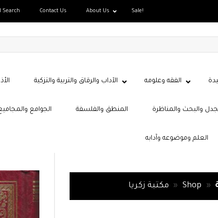
d Search
Contact Us
About Us
Sale!
دة
الفقه وعلومه
الآداب والرقاق والتربية والتزكية
الأذ
جدل والبحث والمناظرة
المنطق والفلسفة
الجوامع والمجاميع
العلم وموضوعه وآدابه
»
Shop
»
مكتبة زكريا