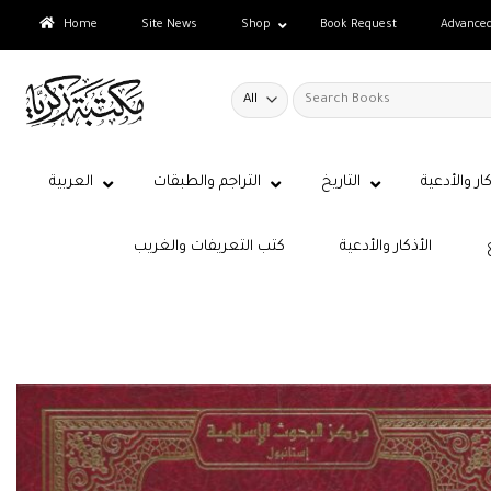
Skip
Home
Site News
Shop
Book Request
Advance
to
content
Search
for:
كار والأدعية
التاريخ
التراجم والطبقات
العربية
الأذكار والأدعية
كتب التعريفات والغريب