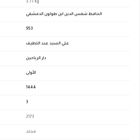
3.77 kg
الحافظ شمس الدين ابن طولون الدمشقي
H
953
علي السيد عبد اللطيف
دار الرياحين
الأولى
1444
3
2173
مجلد