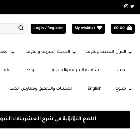
Login / Register
My wishlist
£
0.00
القرآن العظيم وعلومه
الحديث الشريف و علومه
العقي
الطب
السياسة الشرعية والحسبة
الردود
علم ال
متنوع
English
المكتبات والتحقيق وفهارس الكتب
اللمع اللؤلؤية في شرح العشرينات النبوي