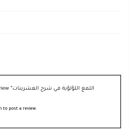
rst to review
n
to post a review.