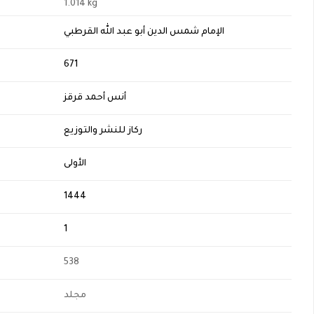
1.014 kg
الإمام شمس الدين أبو عبد الله القرطبي
H
671
أنس أحمد قرقز
ركاز للنشر والتوزيع
الأولى
1444
1
538
مجلد