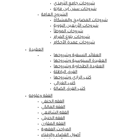
شروحات جامع الترمذي
شروحات سنن ابن ماجه
الشروح العامة
شروحات المصابيح والمشكاة
شروحات الأربعين النووية
شروحات الموطأ
شروحات بلوغ المرام
شروحات عمدة الأحكام
العقيدة
العقائد النسفية وشروحها
العقيدة السنوسية وشروحها
العقيدة الطحاوية وشروحها
الفرق الباطلة
كتب الرازي وشروحها
كتب الغزالي
كتب الفرق الضالة
الفقه وعلومه
الفقه الحنفي
الفقه المالكي
الفقه الشافعي
الفقه الحنبلي
الفقه المقارن
المباحث الفقهية
أصول القضاء والإفتاء