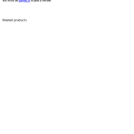
You must be
logged in
to post a review.
Related products