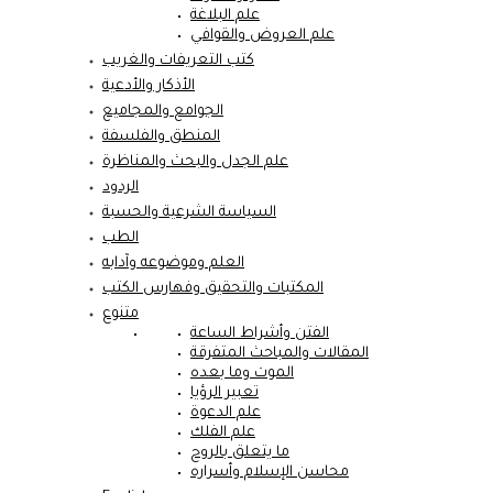
علم البلاغة
علم العروض والقوافي
كتب التعريفات والغريب
الأذكار والأدعية
الجوامع والمجاميع
المنطق والفلسفة
علم الجدل والبحث والمناظرة
الردود
السياسة الشرعية والحسبة
الطب
العلم وموضوعه وآدابه
المكتبات والتحقيق وفهارس الكتب
متنوع
الفتن وأشراط الساعة
المقالات والمباحث المتفرقة
الموت وما بعده
تعبير الرؤيا
علم الدعوة
علم الفلك
ما يتعلق بالروح
محاسن الإسلام وأسراره