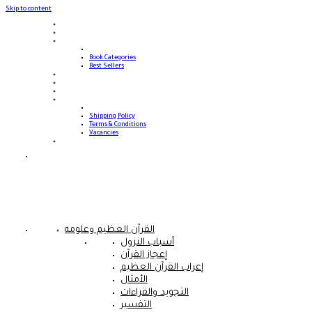
Skip to content
Home
Site News
Shop
Book Categories
Best Sellers
Book Request
Advanced Search
Contact Us
About Us
Shipping Policy
Terms & Conditions
Vacancies
Sale!
القرآن العظيم وعلومه
أسباب النزول
إعجاز القرآن
إعراب القرآن العظيم
الأمثال
التجويد والقراءات
التفسير