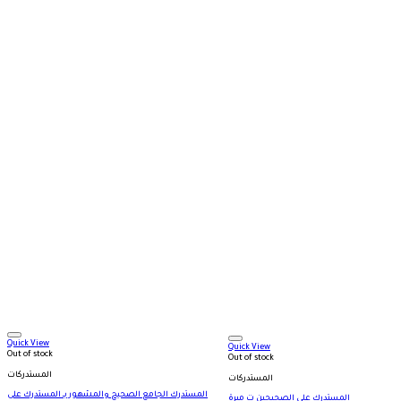
Quick View
Quick View
Out of stock
Out of stock
المستدركات
المستدركات
المستدرك الجامع الصحيح والمشهور بـ المستدرك على
المستدرك على الصحيحين ت ميرة