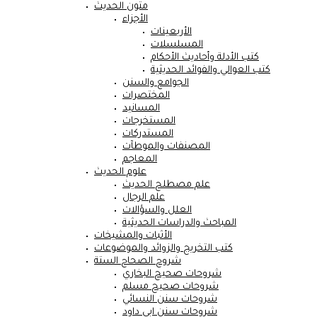
متون الحديث
الأجزاء
الأربعينات
المسلسلات
كتب الأدلة وأحاديث الأحكام
كتب العوالي والفوائد الحديثية
الجوامع والسنن
المختصرات
المسانيد
المستخرجات
المستدركات
المصنفات والموطآت
المعاجم
علوم الحديث
علم مصطلح الحديث
علم الرجال
العلل والسؤالات
المباحث والدراسات الحديثية
الأثبات والمشيخات
كتب التخريج والزوائد والموضوعات
شروح الصحاح الستة
شروحات صحيح البخاري
شروحات صحيح مسلم
شروحات سنن النسائي
شروحات سنن ابي داود