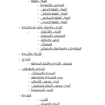
أصول الفقه
المباحث الأصولية
أصول الفقه الحنفي
أصول الفقه المالكي
أصول الفقه الشافعي
أصول الفقه الحنبلي
الآداب والرقاق والتربية والتزكية
الآداب والأخلاق
التصوف والسلوك
الزهد والرقائق
الفضائل
المكتوبات والمواعظ والنصائح
الأذكار والأدعية
التاريخ
قصص الأنبياء والأمم السابقة
التراجم والطبقات
السيرة والشمائل
سير الصحابة ومناقبهم
أعيان مذهب الأحناف
أعيان مذهب الإمام الشافعي
السير الشخصية
العربية
الأدب
النحو والصرف