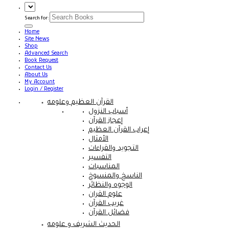
Search for:
Home
Site News
Shop
Advanced Search
Book Request
Contact Us
About Us
My Account
Login / Register
القرآن العظيم وعلومه
أسباب النزول
إعجاز القرآن
إعراب القرآن العظيم
الأمثال
التجويد والقراءات
التفسير
المناسبات
الناسخ والمنسوخ
الوجوه والنظائر
علوم القران
غريب القرآن
فضائل القرآن
الحديث الشريف و علومه