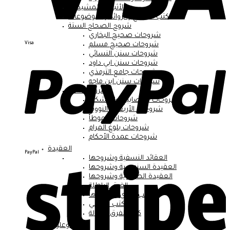
الأثبات والمشيخات
كتب التخريج والزوائد والموضوعات
شروح الصحاح الستة
شروحات صحيح البخاري
Visa
شروحات صحيح مسلم
شروحات سنن النسائي
شروحات سنن ابي داود
شروحات جامع الترمذي
شروحات سنن ابن ماجه
الشروح العامة
شروحات المصابيح والمشكاة
شروحات الأربعين النووية
شروحات الموطأ
شروحات بلوغ المرام
شروحات عمدة الأحكام
العقيدة
PayPal
العقائد النسفية وشروحها
العقيدة السنوسية وشروحها
العقيدة الطحاوية وشروحها
الفرق الباطلة
كتب الرازي وشروحها
كتب الغزالي
كتب الفرق الضالة
الفقه وعلومه