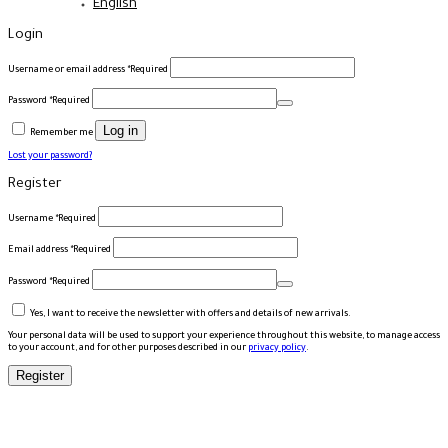
English
Login
Username or email address
*
Required
Password
*
Required
Log in
Remember me
Lost your password?
Register
Username
*
Required
Email address
*
Required
Password
*
Required
Yes, I want to receive the newsletter with offers and details of new arrivals.
Your personal data will be used to support your experience throughout this website, to manage access
to your account, and for other purposes described in our
privacy policy
.
Register