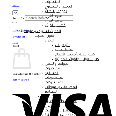
المناسبات
Menu
الناسخ والمنسوخ
الوجوه والنظائر
علوم القران
Search for:
غريب القرآن
فضائل القرآن
الحديث الشريف و علومه
Login / Register
متون الحديث
My wishlist
الأجزاء
£
0.00
الأربعينات
Basket
المسلسلات
كتب الأدلة وأحاديث الأحكام
كتب العوالي والفوائد الحديثية
الجوامع والسنن
المختصرات
المسانيد
No products in the basket.
المستخرجات
Return to shop
المستدركات
المصنفات والموطآت
المعاجم
علوم الحديث
علم مصطلح الحديث
علم الرجال
العلل والسؤالات
المباحث والدراسات الحديثية