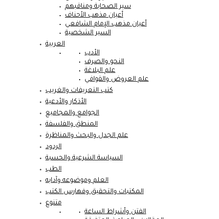
سير الصحابة ومناقبهم
أعيان مذهب الأحناف
أعيان مذهب الإمام الشافعي
السير الشخصية
العربية
الأدب
النحو والصرف
علم البلاغة
علم العروض والقوافي
كتب التعريفات والغريب
الأذكار والأدعية
الجوامع والمجاميع
المنطق والفلسفة
علم الجدل والبحث والمناظرة
الردود
السياسة الشرعية والحسبة
الطب
العلم وموضوعه وآدابه
المكتبات والتحقيق وفهارس الكتب
متنوع
الفتن وأشراط الساعة