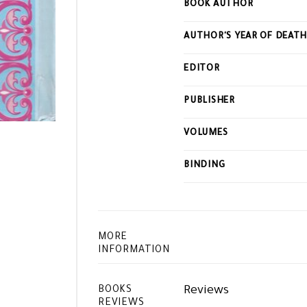
BOOK AUTHOR
this
product
AUTHOR'S YEAR OF DEAT
EDITOR
PUBLISHER
VOLUMES
BINDING
MORE
INFORMATION
Reviews
BOOKS
REVIEWS