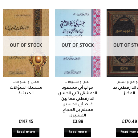
OUT OF STOCK
OUT OF STOCK
OUT OF ST
وامع والسنن
العلل والسؤالات
العلل والسؤالات
الدارقطني ط
جواب أبي مسعود
سلسلة السؤالات
المكنز
الدمشقي لأبي الحسن
الحديثية
الدارقطني عما بين
غلط أبي الحسين
مسلم بن الحجاج
القشيري
£
147.45
£
3.88
£
170.49
Read more
Read more
Read mor