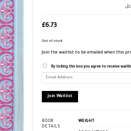
لل
£
6.73
Out of stock
Join the waitlist to be emailed when this p
By ticking this box you agree to receive wait
Enter
your
email
address
Join Waitlist
to
join
the
BOOK
WEIGHT
waitlist
DETAILS
for