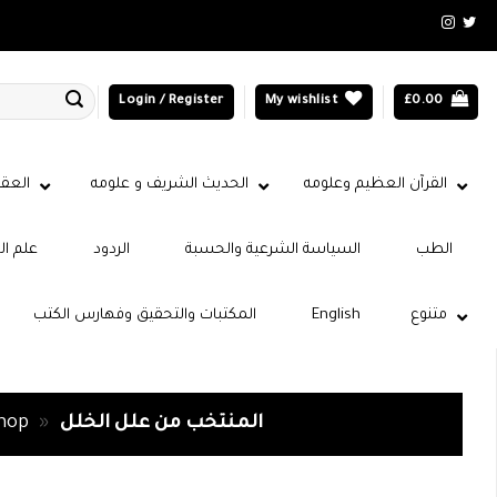
Login / Register
My wishlist
£
0.00
القرآن العظيم وعلومه
الحديث الشريف و علومه
العقي
الطب
السياسة الشرعية والحسبة
الردود
علم ال
متنوع
English
المكتبات والتحقيق وفهارس الكتب
المنتخب من علل الخلل
»
hop