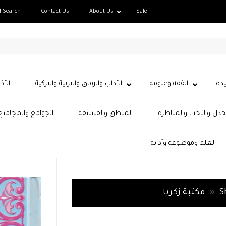
d Search
Contact Us
About Us
Sale!
دة
الفقه وعلومه
الآداب والرقاق والتربية والتزكية
الأذ
جدل والبحث والمناظرة
المنطق والفلسفة
الجوامع والمجاميع
العلم وموضوعه وآدابه
S
»
مكتبة زكريا