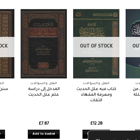
OCK
OUT OF STOCK
OU
ات
العلل والسؤالات
العلل والسؤالات
الج
 من
كتاب فيه علل الحديث
المدخل إلى دراسة
سنن 
للة
ومعرفة الفقهاء
علم علل الحديث
الثقات
£
7.87
£
12.28
e
Add to basket
Read more