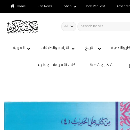
Skip
Home
Site News
Shop
Book Request
Advance
to
content
Search
for:
كار والأدعية
التاريخ
التراجم والطبقات
العربية
الأذكار والأدعية
كتب التعريفات والغريب