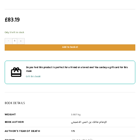
£
83.19
Only 3 left in stock
الموطأ رواية ابن بكير المصري quantity
Add to basket
Do you feel this product is perfect for a friend or a loved one? You can buy a gift card for this
item!
Gift this book!
BOOK DETAILS
WEIGHT
3.607 kg
BOOK AUTHOR
الإمام مالك بن انس الاصبحي
AUTHOR'S YEAR OF DEATH
179