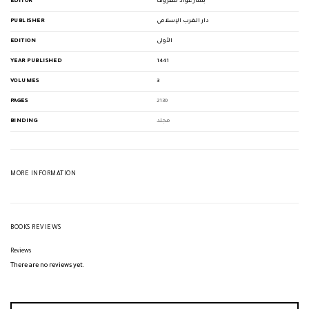
EDITOR
بشار عواد معروف
PUBLISHER
دار الغرب الإسلامي
EDITION
الأولى
YEAR PUBLISHED
1441
VOLUMES
3
PAGES
2130
BINDING
مجلد
MORE INFORMATION
BOOKS REVIEWS
Reviews
There are no reviews yet.