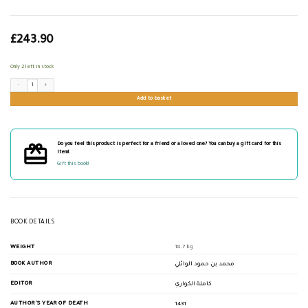
£
243.90
Only 2 left in stock
بغية المقتصد شرح بداية المجتهد quantity
Add to basket
Do you feel this product is perfect for a friend or a loved one? You can buy a gift card for this
item!
Gift this book!
BOOK DETAILS
WEIGHT
18.7 kg
BOOK AUTHOR
محمد بن حمود الوائلي
EDITOR
كاملة الكواري
AUTHOR'S YEAR OF DEATH
1431