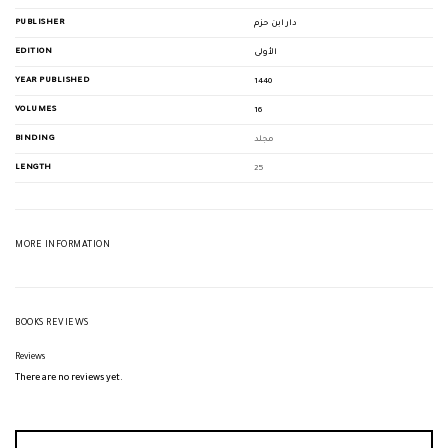
PUBLISHER
دار ابن حزم
EDITION
الأولى
YEAR PUBLISHED
1440
VOLUMES
16
BINDING
مجلد
LENGTH
25
MORE INFORMATION
BOOKS REVIEWS
Reviews
There are no reviews yet.