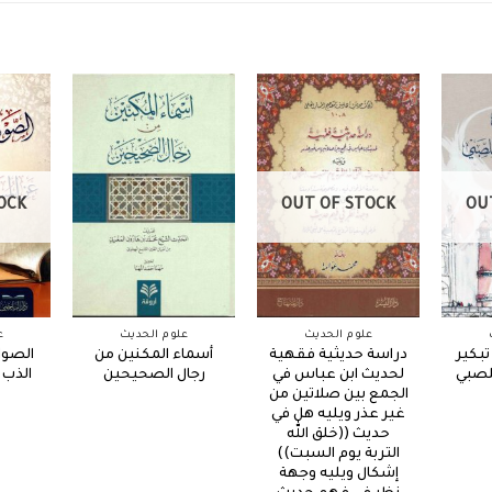
OCK
OUT OF STOCK
OU
علوم الحديث
علوم الحديث
ع
تبكير
دراسة حديثية فقهية
أسماء المكنين من
الصوا
لصبي
لحديث ابن عباس في
رجال الصحيحين
الذب 
الجمع بين صلاتين من
غير عذر ويليه هل في
حديث ((خلق الله
التربة يوم السبت))
إشكال ويليه وجهة