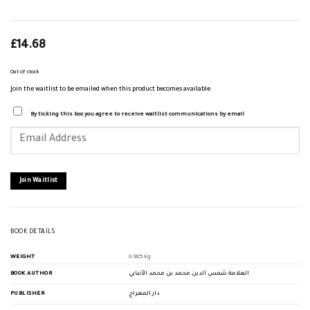
£
14.68
Out of stock
Join the waitlist to be emailed when this product becomes available
By ticking this box you agree to receive waitlist communications by email
Enter
your
email
address
to
join
Join Waitlist
the
waitlist
for
this
product
BOOK DETAILS
WEIGHT
0.985 kg
BOOK AUTHOR
العلامة شمس الدين محمد بن محمد الأنبابي
PUBLISHER
دار المعراج