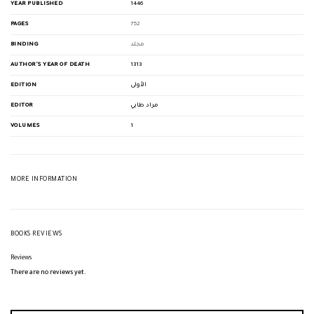
YEAR PUBLISHED
1446
PAGES
752
BINDING
مجلد
AUTHOR'S YEAR OF DEATH
1313
EDITION
الأولى
EDITOR
مراد طابي
VOLUMES
1
MORE INFORMATION
BOOKS REVIEWS
Reviews
There are no reviews yet.