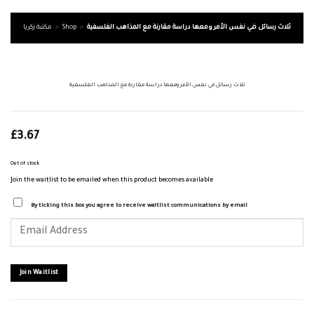
ثلاث رسائل في نفس الأمر ومعها دراسة مقارنة مع المذاهب الفلسفية
»
Shop
»
مكتبة زكريا
ثلاث رسائل في نفس الأمر ومعها دراسة مقارنة مع المذاهب الفلسفية
£
3.67
Out of stock
Join the waitlist to be emailed when this product becomes available
By ticking this box you agree to receive waitlist communications by email
Enter
your
email
address
to
join
Join Waitlist
the
waitlist
for
this