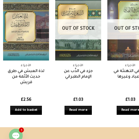
OUT OF STOCK
OUT OF ST
الأجزاء
الأجزاء
الأجزاء
ي التهنئة في
جزء في الذّب عن
لذة العيش في طرق
عياد وغيرها
الإمام الطبراني
حديث الأئمة من
قريش
£
2.56
£
1.03
£
1.03
Add to basket
Read more
Read mor
1