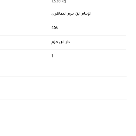
1.538 kg
الإمام ابن حزم الظاهري
H
456
دار ابن حزم
1