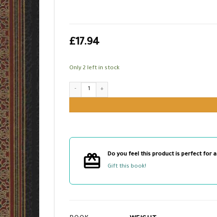
£
17.94
Only 2 left in stock
حجة الوداع quantity
Do you feel this product is perfect for a
Gift this book!