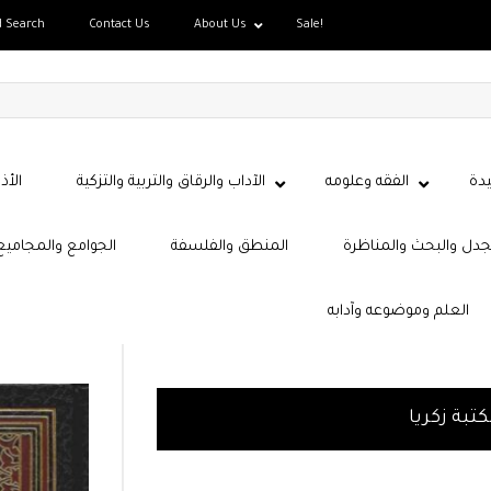
d Search
Contact Us
About Us
Sale!
دة
الفقه وعلومه
الآداب والرقاق والتربية والتزكية
الأذ
جدل والبحث والمناظرة
المنطق والفلسفة
الجوامع والمجاميع
العلم وموضوعه وآدابه
تبة زكريا