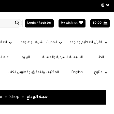
Login / Register
My wishlist
£
0.00
القرآن العظيم وعلومه
الحديث الشريف و علومه
العقي
الطب
السياسة الشرعية والحسبة
الردود
علم ال
متنوع
English
المكتبات والتحقيق وفهارس الكتب
حجة الوداع
»
Shop
»
مك