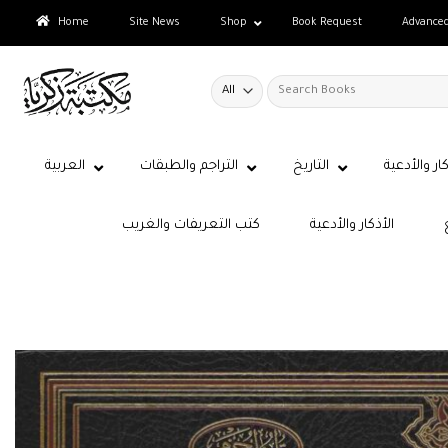
Skip
Home
Site News
Shop
Book Request
Advance
to
content
Search
for:
كار والأدعية
التاريخ
التراجم والطبقات
العربية
الأذكار والأدعية
كتب التعريفات والغريب