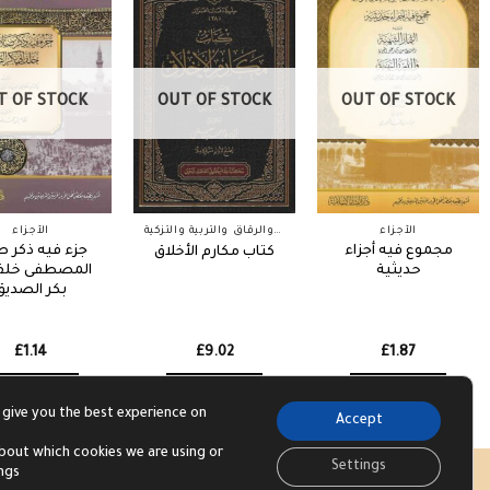
T OF STOCK
OUT OF STOCK
OUT OF STOCK
الأجزاء
الآداب والرقاق والتربية والتزكية
الأجزاء
مجموع فيه أجزاء
جزء فيه ذكر ص
كتاب مكارم الأخلاق
حديثية
المصطفى خلف 
بكر الصديق
£
1.14
£
9.02
£
1.87
Read more
Read more
Read more
 give you the best experience on
Accept
bout which cookies we are using or
Settings
ings
Visa
PayPal
Str