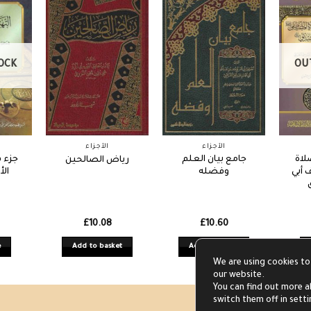
OCK
OU
الأجزاء
الأجزاء
لاة
جامع بيان العلم
جزء ف
رياض الصالحين
أبي
وفضله
الأ
£
10.08
£
10.60
e
Add to basket
Add to basket
We are using cookies to
our website.
You can find out more a
switch them off in sett