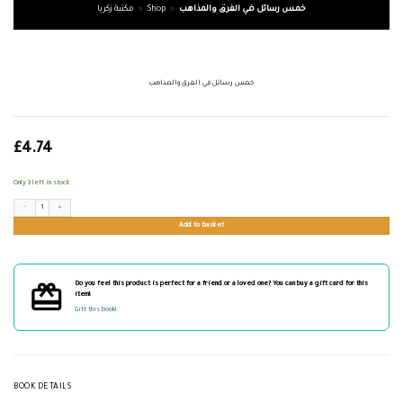
خمس رسائل في الفرق والمذاهب
»
Shop
»
مكتبة زكريا
خمس رسائل في الفرق والمذاهب
£
4.74
Only 3 left in stock
خمس رسائل في الفرق والمذاهب quantity
Add to basket
Do you feel this product is perfect for a friend or a loved one? You can buy a gift card for this
item!
Gift this book!
BOOK DETAILS