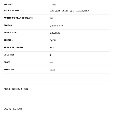
WEIGHT
0.2 kg
BOOK AUTHOR
الإمام شمس الدين أحمد ابن كمال باشا
AUTHOR'S YEAR OF DEATH
940
EDITOR
سيد باغجوان
PUBLISHER
دار السلام
EDITION
الثانية
YEAR PUBLISHED
1438
VOLUMES
1
PAGES
222
BINDING
غلاف
MORE INFORMATION
BOOKS REVIEWS