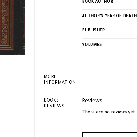
BOOK AUTHOR
this
product
AUTHOR'S YEAR OF DEAT
PUBLISHER
VOLUMES
MORE
INFORMATION
Reviews
BOOKS
REVIEWS
There are no reviews yet.