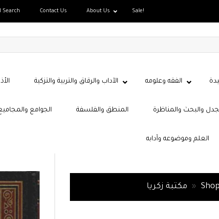
d Search
Contact Us
About Us
Sale!
دة
الفقه وعلومه
الآداب والرقاق والتربية والتزكية
الأذ
جدل والبحث والمناظرة
المنطق والفلسفة
الجوامع والمجاميع
العلم وموضوعه وآدابه
Sho
»
مكتبة زكريا