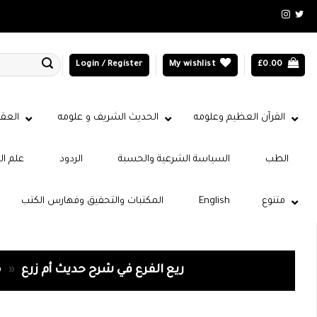
Login / Register
My wishlist
£
0.00
القرآن العظيم وعلومه
الحديث الشريف و علومه
العقي
الطب
السياسة الشرعية والحسبة
الردود
علم ال
متنوع
English
المكتبات والتحقيق وفهارس الكتب
ريع الفرع في شرح حديث أم زرع
»
p