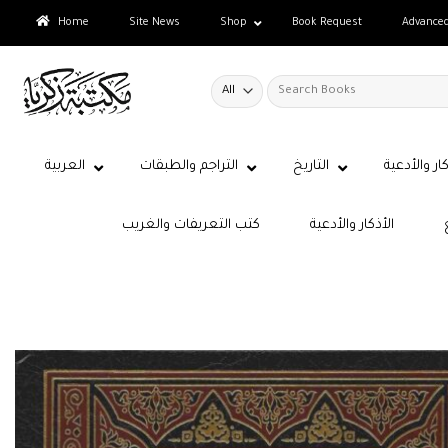
Skip
Home
Site News
Shop
Book Request
Advance
to
content
Search
for:
كار والأدعية
التاريخ
التراجم والطبقات
العربية
الأذكار والأدعية
كتب التعريفات والغريب