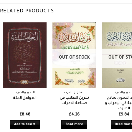
RELATED PRODUCTS
OUT OF STOCK
OUT OF ST
نحو والصرف
النحو والصرف
النحو والصرف
د النحوي نماذح
تمرين الطلاب في
العوامل المئة
ة في الإعراب و
صناعة الاعراب
الصرف
£
8.48
£
4.26
£
9.84
Add to basket
Read more
Read mor