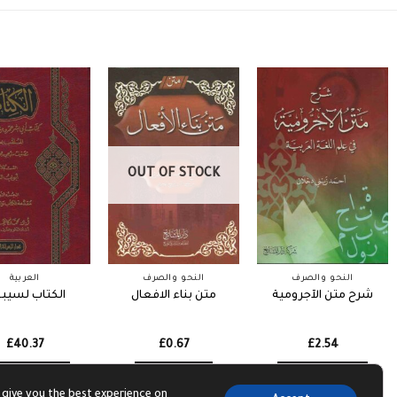
OUT OF STOCK
النحو والصرف
النحو والصرف
العربية
شرح متن الآجرومية
متن بناء الافعال
الكتاب لسيبو
£
40.37
£
0.67
£
2.54
dd to basket
Read more
Add to basket
 give you the best experience on