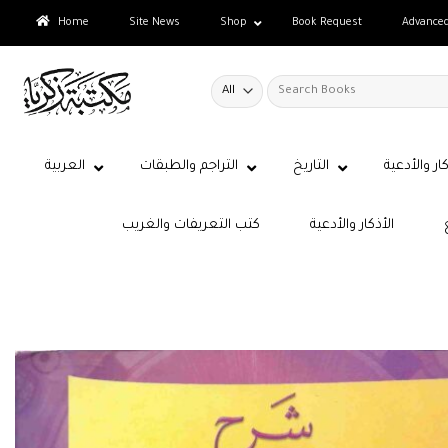
Skip
Home
Site News
Shop
Book Request
Advance
to
content
Search
for:
كار والأدعية
التاريخ
التراجم والطبقات
العربية
الأذكار والأدعية
كتب التعريفات والغريب