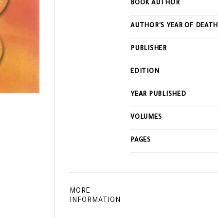
BOOK AUTHOR
this
product
AUTHOR'S YEAR OF DEAT
PUBLISHER
EDITION
YEAR PUBLISHED
VOLUMES
PAGES
MORE
INFORMATION