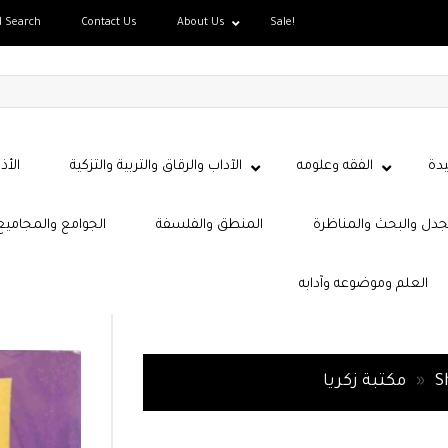
d Search
Contact Us
About Us
Sale!
دة
الفقه وعلومه
الآداب والرقاق والتربية والتزكية
الأذ
جدل والبحث والمناظرة
المنطق والفلسفة
الجوامع والمجاميع
العلم وموضوعه وآدابه
مكتبة زكريا
»
S