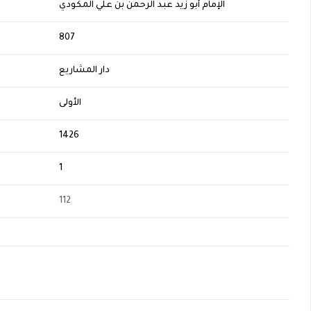
الإمام أبو زيد عبد الرحمن بن علي المكودي
H
807
دار المشاريع
الأولى
1426
1
112