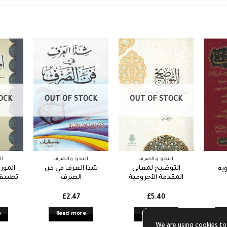
OCK
OUT OF STOCK
OUT OF STOCK
النحو والصرف
النحو والصرف
ال
التوضيح لمعاني
شذا العرف في فن
المور
يه
المقدمة الآجرومية
الصرف
تطبيقي
£
2.47
£
5.40
e
Read more
Read more
A
We are using cookies to