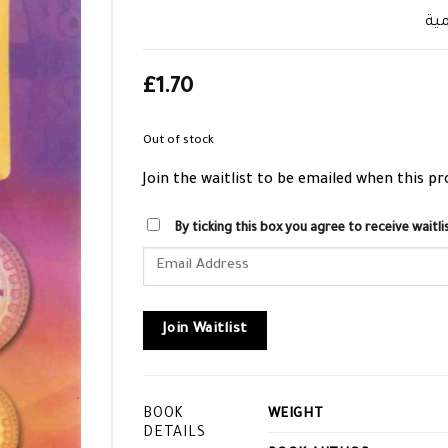
مية
£
1.70
Out of stock
Join the waitlist to be emailed when this p
By ticking this box you agree to receive wait
Enter
your
email
address
Join Waitlist
to
join
the
BOOK
WEIGHT
waitlist
DETAILS
for