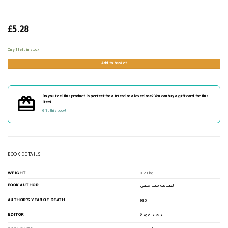
£
5.28
Only 1 left in stock
Add to basket
Do you feel this product is perfect for a friend or a loved one? You can buy a gift card for this
item!
Gift this book!
BOOK DETAILS
WEIGHT
0.23 kg
BOOK AUTHOR
العلامة منلا حنفي
AUTHOR'S YEAR OF DEATH
935
EDITOR
سعيد فودة