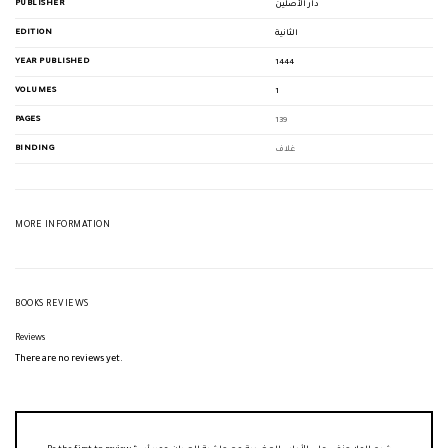
PUBLISHER
دار الأصلين
EDITION
الثانية
YEAR PUBLISHED
1444
VOLUMES
1
PAGES
139
BINDING
غلاف
MORE INFORMATION
BOOKS REVIEWS
Reviews
There are no reviews yet.