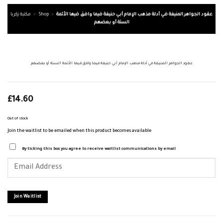
مكتبة زكريا
»
Shop
»
عقود الجواهر المنيفة في أدلة مذهب الإمام أبي حنيفة فيما وافق فيها الأئمة
الستة أو بعضهم
عقود الجواهر المنيفة في أدلة مذهب الإمام أبي حنيفة فيما وافق فيها الأئمة الستة أو بعضهم
£
14.60
Out of stock
Join the waitlist to be emailed when this product becomes available
By ticking this box you agree to receive waitlist communications by email
Enter
your
email
address
to
join
Join Waitlist
the
waitlist
for