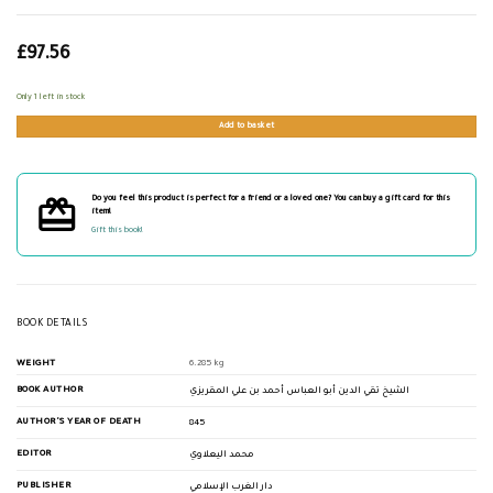
£
97.56
Only 1 left in stock
Add to basket
Do you feel this product is perfect for a friend or a loved one? You can buy a gift card for this
item!
Gift this book!
BOOK DETAILS
WEIGHT
6.285 kg
BOOK AUTHOR
الشيخ تقي الدين أبو العباس أحمد بن علي المقريزي
AUTHOR'S YEAR OF DEATH
845
EDITOR
محمد اليعلاوي
PUBLISHER
دار الغرب الإسلامي