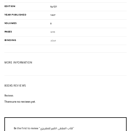
EDITION
الثانية
YEAR PUBLISHED
1427
VOLUMES
8
PAGES
3216
BINDING
مجلد
MORE INFORMATION
BOOKS REVIEWS
Reviews
There are no reviews yet.
Be the first to review “كتاب المقفى الكبير للمقريزي”