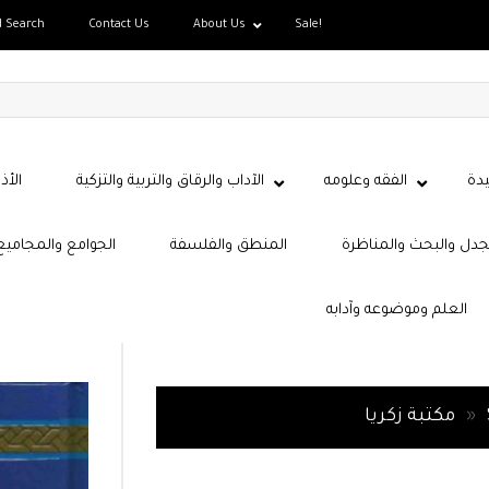
d Search
Contact Us
About Us
Sale!
دة
الفقه وعلومه
الآداب والرقاق والتربية والتزكية
الأذ
جدل والبحث والمناظرة
المنطق والفلسفة
الجوامع والمجاميع
العلم وموضوعه وآدابه
»
مكتبة زكريا