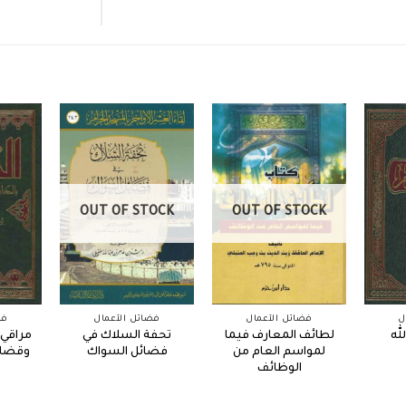
OUT OF STOCK
OUT OF STOCK
ل
فضائل الأعمال
فضائل الأعمال
فض
له
لطائف المعارف فيما
تحفة السلاك في
مراقي 
لمواسم العام من
فضائل السواك
وقضاء 
الوظائف