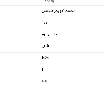
0.372 kg
الحافظ أبو بكر البيهقي
H
458
دار ابن حزم
الأولى
1424
1
148