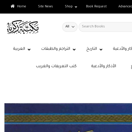
Skip
Home
Site News
Shop
Book Request
Advance
to
content
Search
for:
كار والأدعية
التاريخ
التراجم والطبقات
العربية
الأذكار والأدعية
كتب التعريفات والغريب