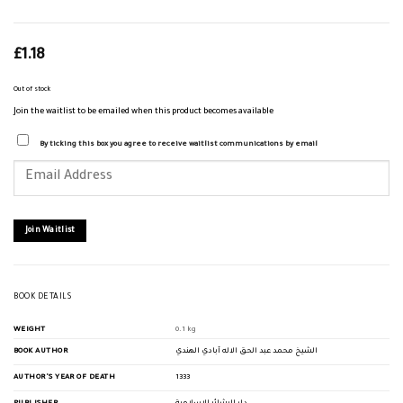
£
1.18
Out of stock
Join the waitlist to be emailed when this product becomes available
By ticking this box you agree to receive waitlist communications by email
Enter
your
email
address
to
join
Join Waitlist
the
waitlist
for
this
product
BOOK DETAILS
WEIGHT
0.1 kg
BOOK AUTHOR
الشيخ محمد عبد الحق الاله آبادي الهندي
AUTHOR'S YEAR OF DEATH
1333