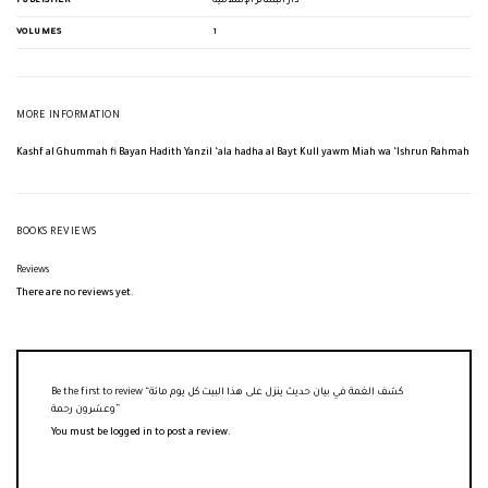
PUBLISHER
دار البشائر الإسلامية
VOLUMES
1
MORE INFORMATION
Kashf al Ghummah fi Bayan Hadith Yanzil ‘ala hadha al Bayt Kull yawm Miah wa ‘Ishrun Rahmah
BOOKS REVIEWS
Reviews
There are no reviews yet.
Be the first to review “كشف الغمة في بيان حديث ينزل على هذا البيت كل يوم مائة
وعشرون رحمة”
You must be
logged in
to post a review.