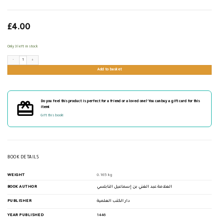
£
4.00
Only 3 left in stock
لمعات الأنوار في المقطوع لهم بالجنة والمقطوع لهم بالنار quantity
Add to basket
Do you feel this product is perfect for a friend or a loved one? You can buy a gift card for this
item!
Gift this book!
BOOK DETAILS
WEIGHT
0.165 kg
BOOK AUTHOR
العلامة عبد الغني بن إسماعيل النابلسي
PUBLISHER
دار الكتب العلمية
YEAR PUBLISHED
1446