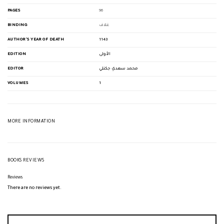
PAGES
96
BINDING
غلاف
AUTHOR'S YEAR OF DEATH
1143
EDITION
الأولى
EDITOR
محمد سعدي جكنلي
VOLUMES
1
MORE INFORMATION
BOOKS REVIEWS
Reviews
There are no reviews yet.