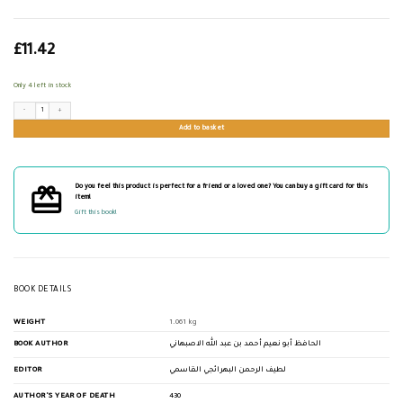
£
11.42
Only 4 left in stock
مسند الإمام الأعظم أبي حنيفة رحمه الله quantity
Add to basket
Do you feel this product is perfect for a friend or a loved one? You can buy a gift card for this
item!
Gift this book!
BOOK DETAILS
WEIGHT
1.061 kg
BOOK AUTHOR
الحافظ أبو نعيم أحمد بن عبد الله الاصبهاني
EDITOR
لطيف الرحمن البهرائجي القاسمي
AUTHOR'S YEAR OF DEATH
430