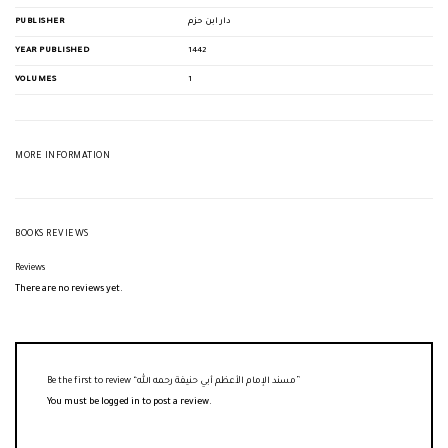
PUBLISHER
دار ابن حزم
YEAR PUBLISHED
1442
VOLUMES
1
MORE INFORMATION
BOOKS REVIEWS
Reviews
There are no reviews yet.
Be the first to review “مسند الإمام الأعظم أبي حنيفة رحمه الله”
You must be
logged in
to post a review.