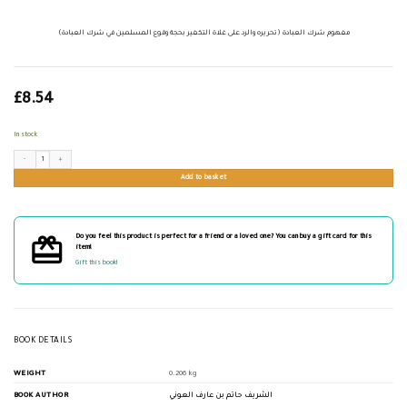
مفهوم شرك العبادة (تحريره والرد على غلاة التكفير بحجة وقوع المسلمين في شرك العبادة)
£
8.54
In stock
مفهوم شرك العبادة (تحريره والرد على غلاة التكفير بحجة وقوع المسلمين في شرك العبادة) quantity
Add to basket
Do you feel this product is perfect for a friend or a loved one? You can buy a gift card for this
item!
Gift this book!
BOOK DETAILS
WEIGHT
0.206 kg
BOOK AUTHOR
الشريف حاتم بن عارف العوني