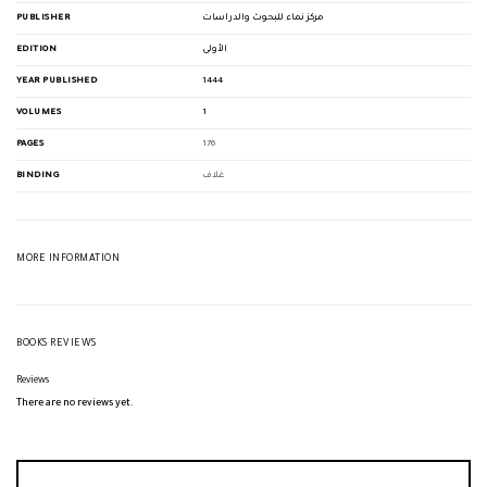
PUBLISHER
مركز نماء للبحوث والدراسات
EDITION
الأولى
YEAR PUBLISHED
1444
VOLUMES
1
PAGES
176
BINDING
غلاف
MORE INFORMATION
BOOKS REVIEWS
Reviews
There are no reviews yet.