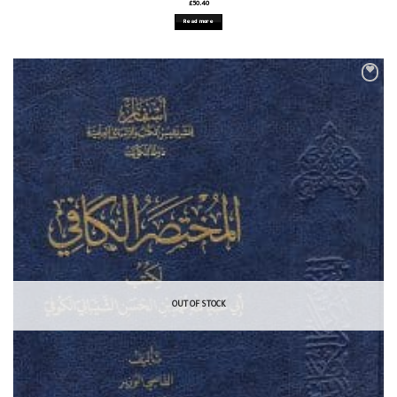
£
50.40
Read more
OUT OF STOCK