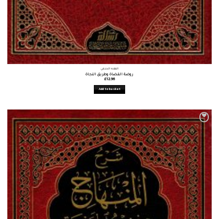
الفقه الحنفي
روضة القضاة وطريق النجاة
£
12.96
Add to basket