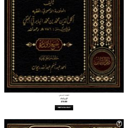
الفقه الحنفي
الإرشاد
£
10.80
Add to basket