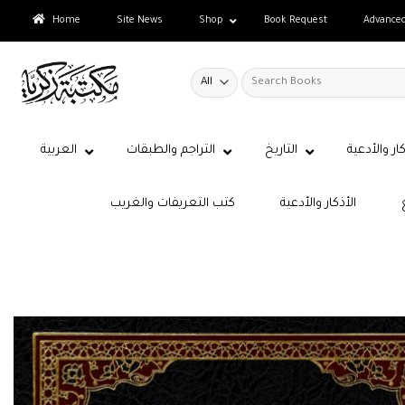
Skip
Home
Site News
Shop
Book Request
Advance
to
content
Search
for:
كار والأدعية
التاريخ
التراجم والطبقات
العربية
الأذكار والأدعية
كتب التعريفات والغريب