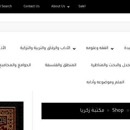
d Search
Contact Us
About Us
Sale!
دة
الفقه وعلومه
الآداب والرقاق والتربية والتزكية
الأذ
جدل والبحث والمناظرة
المنطق والفلسفة
الجوامع والمجاميع
العلم وموضوعه وآدابه
»
Shop
»
مكتبة زكريا