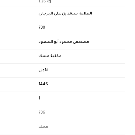
1.26 kg
العلامة محمد بن علي الجرجاني
H
730
مصطفى محمود أبو السعود
مكتبة مسك
الأولى
1446
1
736
مجلد